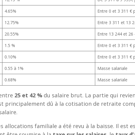
4.65%
Entre 0 et 3 311 € 
12.75%
Entre 3 311 et 13 
20.55%
Entre 13 244 et 26
1.5 %
Entre 0 et 3 311 € 
0.10%
Entre 0 et 3 311 € 
0.55 à 1%
Masse salariale
0.68%
Masse salariale
 entre
25 et 42 %
du salaire brut. La partie qui rev
est principalement dû à la cotisation de retraite co
alaire.
 allocations familiale a été revu à la baisse. Il est 
nt être soumise à la
taxe sur les salaires
, le
taux d