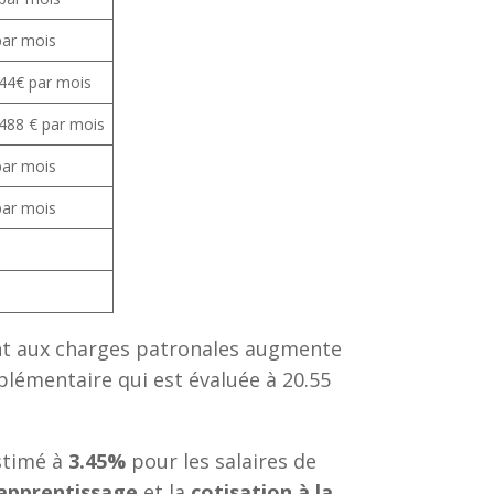
par mois
244€ par mois
 488 € par mois
par mois
par mois
ient aux charges patronales augmente
mplémentaire qui est évaluée à 20.55
estimé à
3.45%
pour les salaires de
’apprentissage
et la
cotisation à la