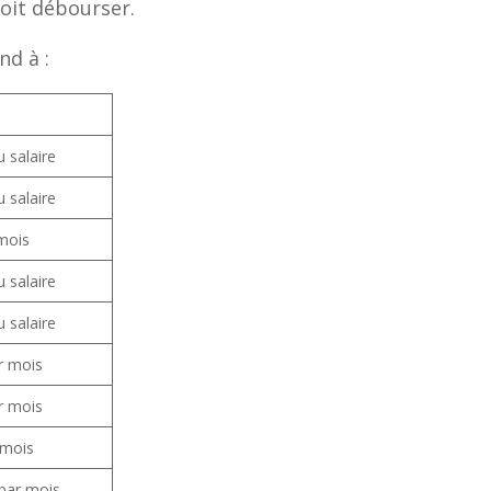
doit débourser.
nd à :
 salaire
 salaire
mois
 salaire
 salaire
r mois
r mois
 mois
 par mois