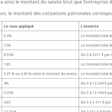
a ainsi le montant du salaire brut que l’entreprise 
ion, le montant des cotisations patronales correspo
Le taux appliqué
L’assiette
0.3%
Le montant total du
13%
Le montant total du
8.55%
De 0 à 3311 € par 
1.85
Le montant total du
5.25 % ou 3.45 % selon le montant du revenu
Le montant total du
4%
De 0 à 13 244 € pa
0.25%
De 0 à 13 244 € pa
4.65
De 0 à 3 311 € par
)
12.15 %
De 3 311 à 9 933€